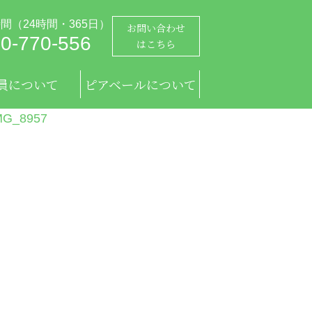
間（24時間・365日）
お問い合わせ
0-770-556
はこちら
員について
ピアベールについて
ベール友の会
アベール会員
スタッフ紹介
メディア掲載
会社概要
G_8957