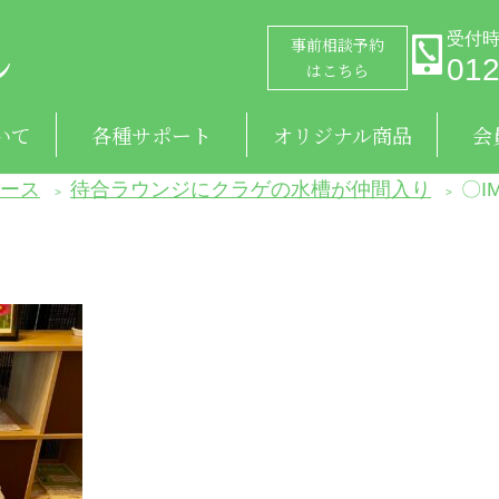
受付時
事前相談予約
012
はこちら
いて
各種サポート
オリジナル商品
会
ア
ア
物
ご葬儀後のサポート
ご葬儀後に行うこと
あんしんだワン
ピア
ピ
ュース
待合ラウンジにクラゲの水槽が仲間入り
〇IM
>
>