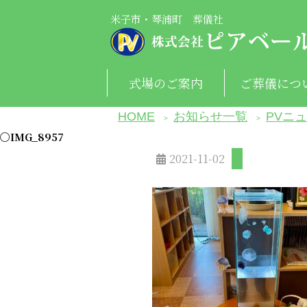
米子市・琴浦町 葬儀社
式場のご案内
ご葬儀につ
米子エリ
中部エリ
お供え
HOME
お知らせ一覧
PVニ
>
>
〇IMG_8957
2021-11-02