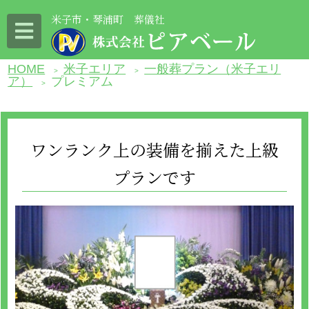
米子市・琴浦町 葬儀社
HOME
米子エリア
一般葬プラン（米子エリ
>
>
ア）
プレミアム
>
ワンランク上の装備を揃えた上級
プランです