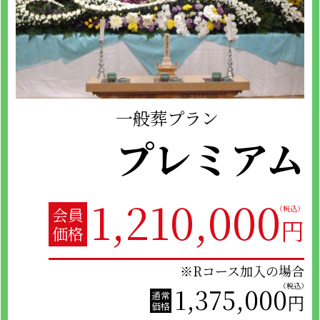
一般葬プラン
プレミアム
1,210,000
（税込）
会員
円
価格
※Rコース加入の場合
（税込）
1,375,000
通常
円
価格