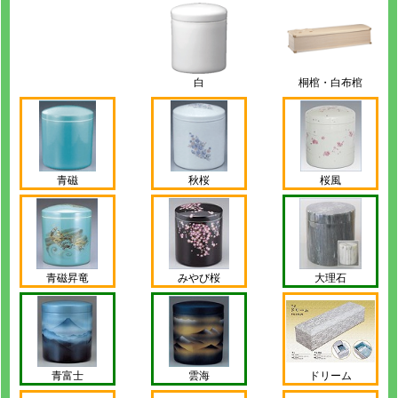
白
桐棺・白布棺
青磁
秋桜
桜風
青磁昇竜
みやび桜
大理石
青富士
雲海
ドリーム