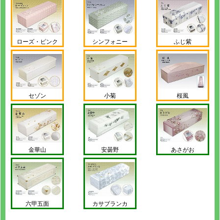
ローズ・ピンク
シンフォニー
ふじ紫
セゾン
小菊
桜風
金華山
安曇野
あさがお
六甲五面
カサブランカ