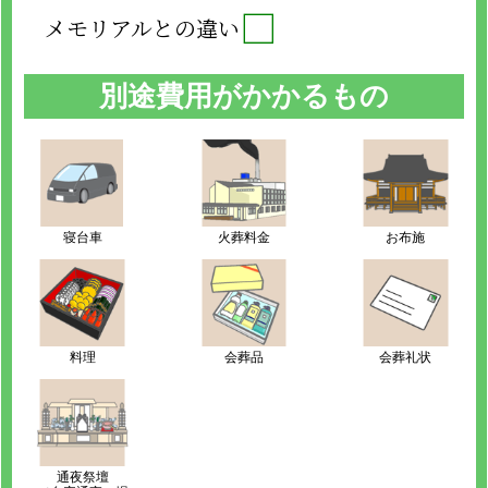
□
メモリアルとの違い
別途費用がかかるもの
寝台車
火葬料金
お布施
料理
会葬品
会葬礼状
通夜祭壇