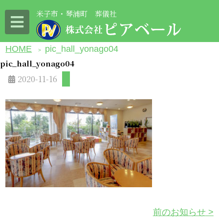
米子市・琴浦町 葬儀社
HOME
pic_hall_yonago04
>
pic_hall_yonago04
2020-11-16
前のお知らせ